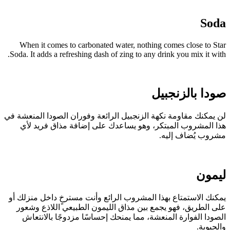
Sod
When it comes to carbonated water, nothing comes close to Sta
Soda. It adds a refreshing dash of zing to any drink you mix it with
ودا بالزنجبيل
ن يمكنك مقاومة نكهة الزنجبيل الرائعة وفوران الصودا المنعشة في
ذا المشروب المبتكر، وهو يساعدك على إضافة مذاق فريد لأي
شروب يُضاف إليه.
يمون
مكنك الاستمتاع بهذا المشروب الرائع وأنت مسترخٍ داخل منزلك أو
لى الطريق، فهو يجمع بين مذاق الليمون الطبيعي اللاذع وشعور
لصودا الفوارة المنعشة، مما يمنحك إحساسًا مزدوجًا بالانتعاش
الحيوية.