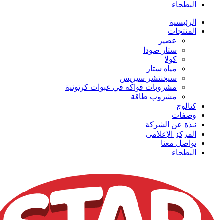
البطحاء
الرئيسية
المنتجات
عصير
ستار صودا
كولا
مياه ستار
سيجنتشر سيريس
مشروبات فواكه في عبوات كرتونية
مشروب طاقة
كتالوج
وصفات
نبذة عن الشركة
المركز الإعلامي
تواصل معنا
البطحاء