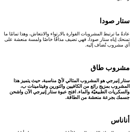
تار صودا
ادةً ما ترتبط المشروبات الفوارة بالارتواء والانتعاش، وهذا تمامًا ما
منحك إياه ستار صودا، فهي تضيف مذاقًا خاصًا ولمسة منعشة على
ي مشروب تُضاف إليه.
شروب طاق
تار إنيرجي هو المشروب المثالي لأيّ مناسبة، حيث يتميز هذا
لمشروب بمزيج رائع من الكافيين والتورين وفيتامينات ب،
السكريات الطبيعيّة والماء. افتح عبوة ستار إنيرجي الآن واشحن
سمك بجرعة منعشة من الطاقة.
ناناس