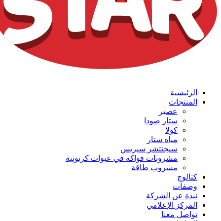
الرئيسية
المنتجات
عصير
ستار صودا
كولا
مياه ستار
سيجنتشر سيريس
مشروبات فواكه في عبوات كرتونية
مشروب طاقة
كتالوج
وصفات
نبذة عن الشركة
المركز الإعلامي
تواصل معنا