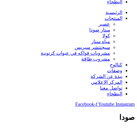
البطحاء
الرئيسية
المنتجات
عصير
ستار صودا
كولا
مياه ستار
سيجنتشر سيريس
مشروبات فواكه في عبوات كرتونية
مشروب طاقة
كتالوج
وصفات
نبذة عن الشركة
المركز الإعلامي
تواصل معنا
البطحاء
Facebook-f
Youtube
Instagra
ودا