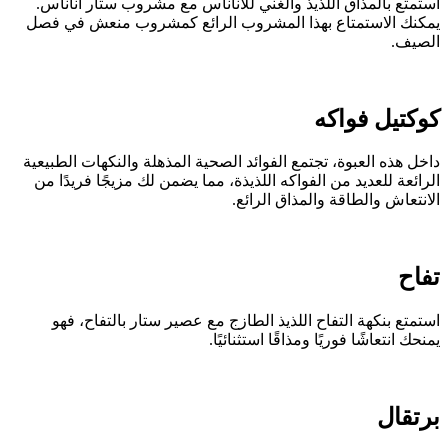
ستمتع بالمذاق اللذيذ والغني للأناناس مع مشروب ستار أناناس.
مكنك الاستمتاع بهذا المشروب الرائع كمشروب منعش في فصل
لصيف.
وكتيل فواكه
اخل هذه العبوة، تجتمع الفوائد الصحية المذهلة والنكهات الطبيعية
لرائعة للعديد من الفواكه اللذيذة، مما يضمن لك مزيجًا فريدًا من
لانتعاش والطاقة والمذاق الرائع.
فاح
ستمتع بنكهة التفاح اللذيذ الطازج مع عصير ستار بالتفاح، فهو
منحك انتعاشًا فوريًا ومذاقًا استثنائيًا.
رتقال