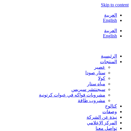
Skip to conten
العربية
English
العربية
English
الرئيسية
المنتجات
عصير
ستار صودا
كولا
مياه ستار
سيجنتشر سيريس
مشروبات فواكه في عبوات كرتونية
مشروب طاقة
كتالوج
وصفات
نبذة عن الشركة
المركز الإعلامي
تواصل معنا